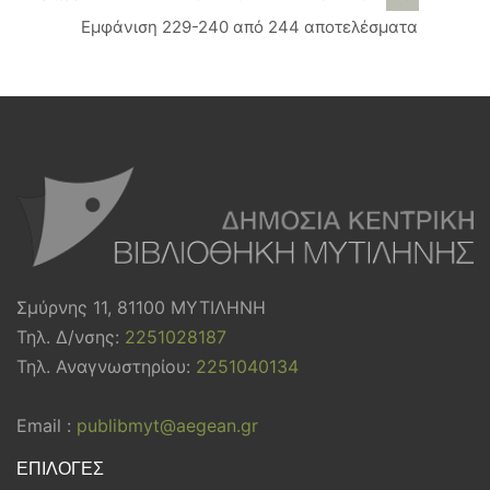
Εμφάνιση 229-240 από 244 αποτελέσματα
Σμύρνης 11, 81100 ΜΥΤΙΛΗΝΗ
Τηλ. Δ/νσης:
2251028187
Τηλ. Αναγνωστηρίου:
2251040134
Email :
publibmyt@aegean.gr
ΕΠΙΛΟΓΕΣ