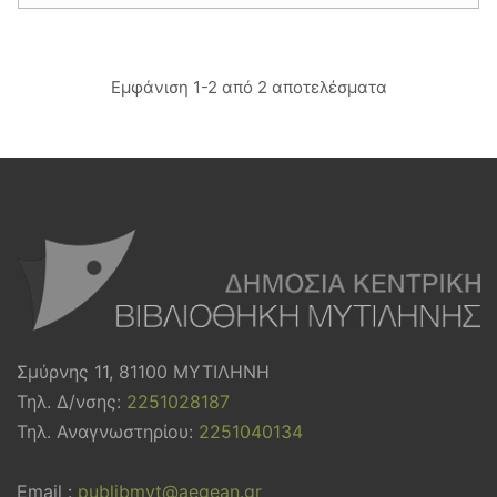
Εμφάνιση 1-2 από 2 αποτελέσματα
Σμύρνης 11, 81100 ΜΥΤΙΛΗΝΗ
Τηλ. Δ/νσης:
2251028187
Τηλ. Αναγνωστηρίου:
2251040134
Email :
publibmyt@aegean.gr