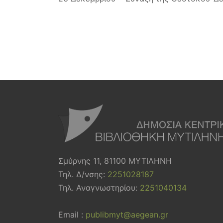
Σμύρνης 11, 81100 ΜΥΤΙΛΗΝΗ
Τηλ. Δ/νσης:
2251028187
Τηλ. Αναγνωστηρίου:
2251040134
Email :
publibmyt@aegean.gr