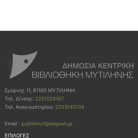
Σμύρνης 11, 81100 ΜΥΤΙΛΗΝΗ
Τηλ. Δ/νσης:
2251028187
Τηλ. Αναγνωστηρίου:
2251040134
Email :
publibmyt@aegean.gr
ΕΠΙΛΟΓΕΣ