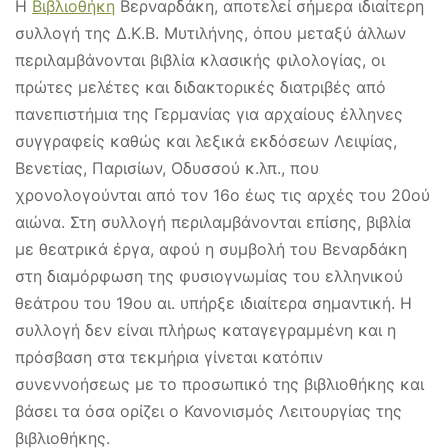
Η
Βιβλιοθήκη
Βερναρδάκη, αποτελεί σήμερα ιδιαίτερη
συλλογή της Δ.Κ.Β. Μυτιλήνης, όπου μεταξύ άλλων
περιλαμβάνονται βιβλία κλασικής φιλολογίας, οι
πρώτες μελέτες και διδακτορικές διατριβές από
πανεπιστήμια της Γερμανίας για αρχαίους έλληνες
συγγραφείς καθώς και λεξικά εκδόσεων Λειψίας,
Βενετίας, Παρισίων, Οδυσσού κ.λπ., που
χρονολογούνται από τον 16ο έως τις αρχές του 20ού
αιώνα. Στη συλλογή περιλαμβάνονται επίσης, βιβλία
με θεατρικά έργα, αφού η συμβολή του Βεναρδάκη
στη διαμόρφωση της φυσιογνωμίας του ελληνικού
θεάτρου του 19ου αι. υπήρξε ιδιαίτερα σημαντική. Η
συλλογή δεν είναι πλήρως καταγεγραμμένη και η
πρόσβαση στα τεκμήρια γίνεται κατόπιν
συνεννοήσεως με το προσωπικό της βιβλιοθήκης και
βάσει τα όσα ορίζει ο Κανονισμός Λειτουργίας της
βιβλιοθήκης.