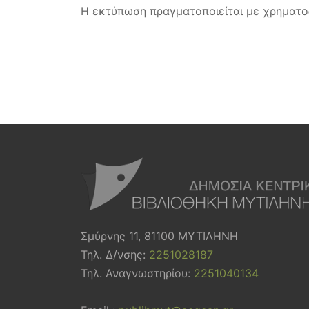
Η εκτύπωση πραγματοποιείται με χρηματ
Σμύρνης 11, 81100 ΜΥΤΙΛΗΝΗ
Τηλ. Δ/νσης:
2251028187
Τηλ. Αναγνωστηρίου:
2251040134