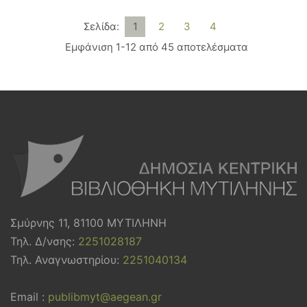
Σελίδα:
1
2
3
4
Εμφάνιση 1-12 από 45 αποτελέσματα
Σμύρνης 11, 81100 ΜΥΤΙΛΗΝΗ
Τηλ. Δ/νσης:
2251028187
Τηλ. Αναγνωστηρίου:
2251040134
Email :
publibmyt@aegean.gr