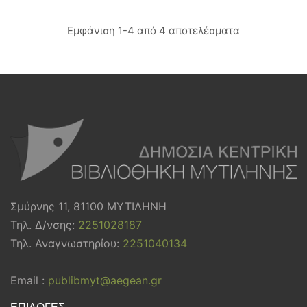
Εμφάνιση 1-4 από 4 αποτελέσματα
Σμύρνης 11, 81100 ΜΥΤΙΛΗΝΗ
Τηλ. Δ/νσης:
2251028187
Τηλ. Αναγνωστηρίου:
2251040134
Email :
publibmyt@aegean.gr