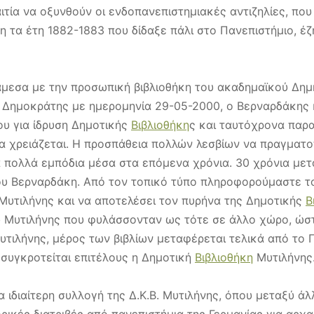
 αιτία να οξυνθούν οι ενδοπανεπιστημιακές αντιζηλίες, π
ση τα έτη 1882-1883 που δίδαξε πάλι στο Πανεπιστήμιο, έ
ι άμεσα με την προσωπική βιβλιοθήκη του ακαδημαϊκού Δημ
 Δημοκράτης με ημερομηνία 29-05-2000, ο Βερναρδάκης κ
του για ίδρυση Δημοτικής
Βιβλιοθήκη
ς και ταυτόχρονα παρ
ία χρειάζεται. Η προσπάθεια πολλών λεσβίων να πραγματ
ά πολλά εμπόδια μέσα στα επόμενα χρόνια. 30 χρόνια μετ
ου Βερναρδάκη. Από τον τοπικό τύπο πληροφορούμαστε το 
 Μυτιλήνης και να αποτελέσει τον πυρήνα της Δημοτικής
Β
υ Μυτιλήνης που φυλάσσονταν ως τότε σε άλλο χώρο, ώσ
ιλήνης, μέρος των βιβλίων μεταφέρεται τελικά από το Γ
ι συγκροτείται επιτέλους η Δημοτική
Βιβλιοθήκη
Μυτιλήνης
 ιδιαίτερη συλλογή της Δ.Κ.Β. Μυτιλήνης, όπου μεταξύ άλ
ορικές διατριβές από πανεπιστήμια της Γερμανίας για αρ