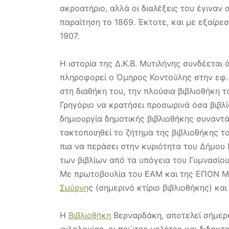
ακροατήριο, αλλά οι διαλέξεις του έγιναν
παραίτηση το 1869. Έκτοτε, και με εξαίρε
1907.
Η ιστορία της Δ.Κ.Β. Μυτιλήνης συνδέετα
πληροφορεί ο Όμηρος Κοντούλης στην εφ.
στη διαθήκη του, την πλούσια βιβλιοθήκη 
Γρηγόριο να κρατήσει προσωρινά όσα βιβλ
δημιουργία δημοτικής βιβλιοθήκης συναντ
τακτοποιηθεί το ζήτημα της βιβλιοθήκης τ
πια να περάσει στην κυριότητα του Δήμου
των βιβλίων από τα υπόγεια του Γυμνασίο
Με πρωτοβουλία του ΕΑΜ και της ΕΠΟΝ Μυτ
Σμύρνη
ς (σημερινό κτίριο βιβλιοθήκης) κα
Η
Βιβλιοθήκη
Βερναρδάκη, αποτελεί σήμερα
φιλολογίας, οι πρώτες μελέτες και διδακτ