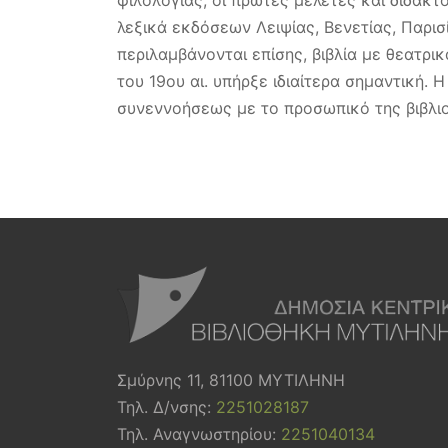
λεξικά εκδόσεων Λειψίας, Βενετίας, Παρισ
περιλαμβάνονται επίσης, βιβλία με θεατρ
του 19ου αι. υπήρξε ιδιαίτερα σημαντική.
συνεννοήσεως με το προσωπικό της βιβλιοθ
Σμύρνης 11, 81100 ΜΥΤΙΛΗΝΗ
Τηλ. Δ/νσης:
2251028187
Τηλ. Αναγνωστηρίου:
2251040134