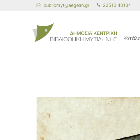
publibmyt@aegean.gr
22510 40134
Κατάλ