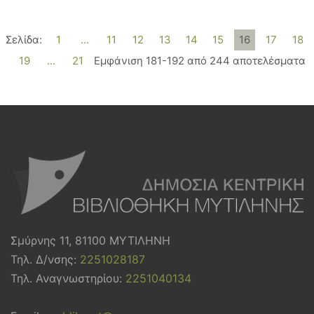
Σελίδα:
1
...
11
12
13
14
15
16
17
18
19
...
21
Εμφάνιση 181-192 από 244 αποτελέσματα
Σμύρνης 11, 81100 ΜΥΤΙΛΗΝΗ
Τηλ. Δ/νσης:
2251028187
Τηλ. Αναγνωστηρίου:
2251040134