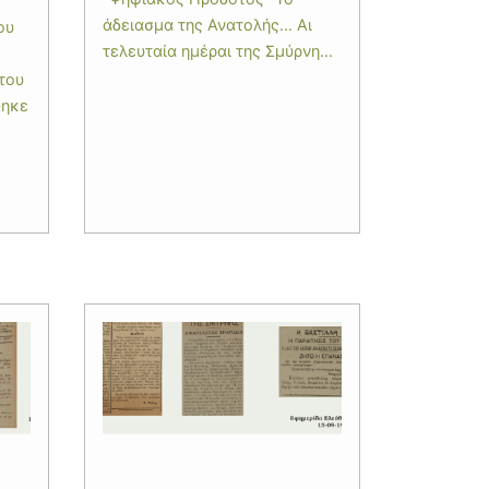
άδειασμα της Ανατολής... Αι
ου
τελευταία ημέραι της Σμύρνη...
του
θηκε