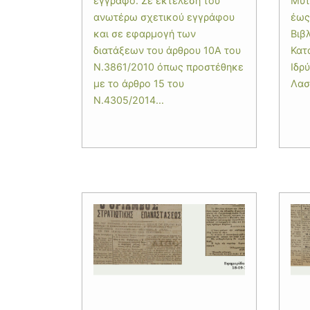
έγγραφο. Σε εκτέλεση του
Μυτ
ανωτέρω σχετικού εγγράφου
έως
και σε εφαρμογή των
Βιβ
διατάξεων του άρθρου 10Α του
Κατ
Ν.3861/2010 όπως προστέθηκε
Ιδρ
με το άρθρο 15 του
Λασκ
Ν.4305/2014...