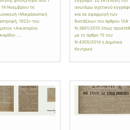
ιλήνης φιλοξένησε από 7
έγγραφο. Σε εκτέλεση του
 14 Νοεμβρίου τη
ανωτέρω σχετικού εγγράφ
λιοσκευή «Μικρασιατική
και σε εφαρμογή των
αστροφή, 1922» του
διατάξεων του άρθρου 10Α 
ύματος «Αικατερίνη
Ν.3861/2010 όπως προστέ
αρίδη». ...
με το άρθρο 15 του
Ν.4305/2014 η Δημόσια
Κεντρική