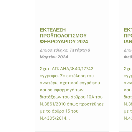
ΕΚΤΕΛΕΣΗ
ΕΚ
ΠΡΟΫΠΟΛΟΓΙΣΜΟΥ
ΠΡ
ΦΕΒΡΟΥΑΡΙΟΥ 2024
ΙΑ
Δημοσιεύθηκε:
Τετάρτη 6
Δημ
Μαρτίου 2024
Φεβ
Σχετ: ΑΠ: ΔΗΔ/Φ.40/17742
Σχε
έγγραφο. Σε εκτέλεση του
έγγ
ανωτέρω σχετικού εγγράφου
ανω
και σε εφαρμογή των
και
διατάξεων του άρθρου 10Α του
δια
Ν.3861/2010 όπως προστέθηκε
Ν.3
με το άρθρο 15 του
με 
Ν.4305/2014...
Ν.4