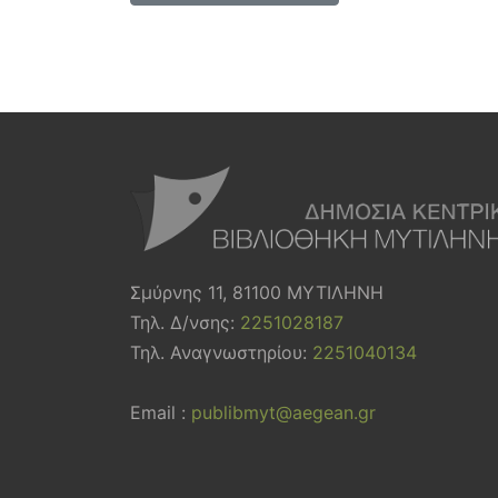
Σμύρνης 11, 81100 ΜΥΤΙΛΗΝΗ
Τηλ. Δ/νσης:
2251028187
Τηλ. Αναγνωστηρίου:
2251040134
Email :
publibmyt@aegean.gr