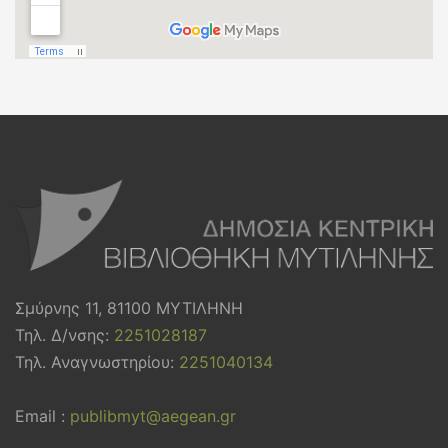
Σμύρνης 11, 81100 ΜΥΤΙΛΗΝΗ
Τηλ. Δ/νσης:
2251028187
Τηλ. Αναγνωστηρίου:
2251040134
Email :
publibmyt@aegean.gr