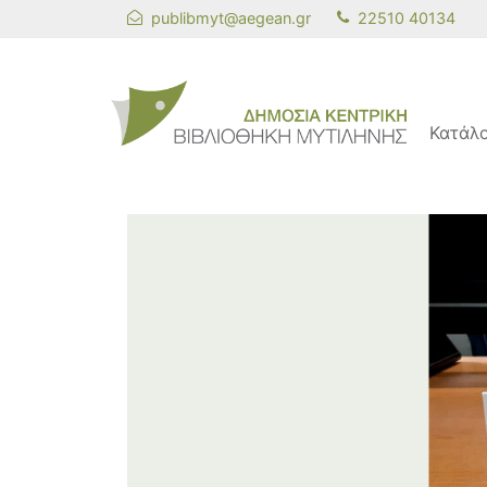
publibmyt@aegean.gr
22510 40134
Κατάλ