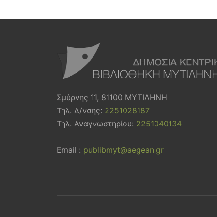
Σμύρνης 11, 81100 ΜΥΤΙΛΗΝΗ
Τηλ. Δ/νσης:
2251028187
Τηλ. Αναγνωστηρίου:
2251040134
Email :
publibmyt@aegean.gr