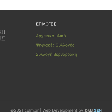
ΕΠΙΛΟΓΕΣ
Αρχειακό υλικό
Ψηφιακές Συλλογές
Συλλογή Βερναρδάκη
©2021 cplm.gr | Web Development by