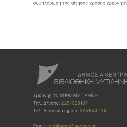
συμπλήρωση της αίτησης χρήσης ερευνητή
Σμύρνης 11, 81100 ΜΥΤΙΛΗΝΗ
Τηλ. Δ/νσης:
2251028187
Τηλ. Αναγνωστηρίου:
2251040134
Email :
publibmyt@aegean.gr