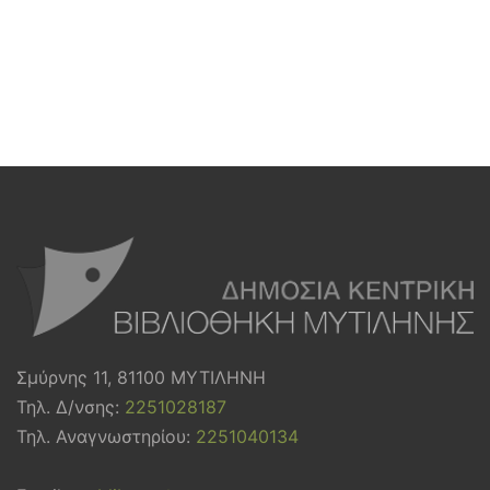
Σμύρνης 11, 81100 ΜΥΤΙΛΗΝΗ
Τηλ. Δ/νσης:
2251028187
Τηλ. Αναγνωστηρίου:
2251040134