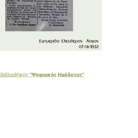
 βιβλιοθήκης
"Ψηφιακός Ηρόδοτος"