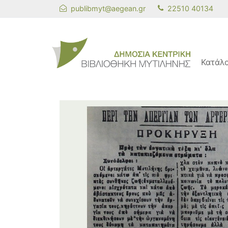
publibmyt@aegean.gr
22510 40134
Κατάλ