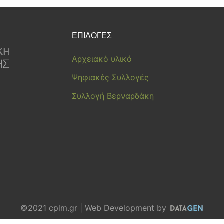
ΕΠΙΛΟΓΕΣ
Αρχειακό υλικό
Ψηφιακές Συλλογές
Συλλογή Βερναρδάκη
©2021 cplm.gr | Web Development by