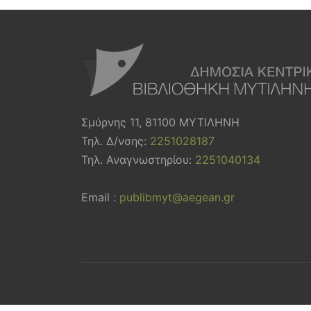
Σμύρνης 11, 81100 ΜΥΤΙΛΗΝΗ
Τηλ. Δ/νσης:
2251028187
Τηλ. Αναγνωστηρίου:
2251040134
Email :
publibmyt@aegean.gr