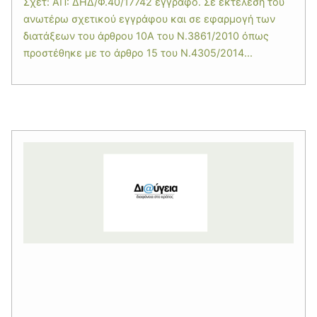
Σχετ: ΑΠ: ΔΗΔ/Φ.40/17742 έγγραφο. Σε εκτέλεση του
ανωτέρω σχετικού εγγράφου και σε εφαρμογή των
διατάξεων του άρθρου 10Α του Ν.3861/2010 όπως
προστέθηκε με το άρθρο 15 του Ν.4305/2014...