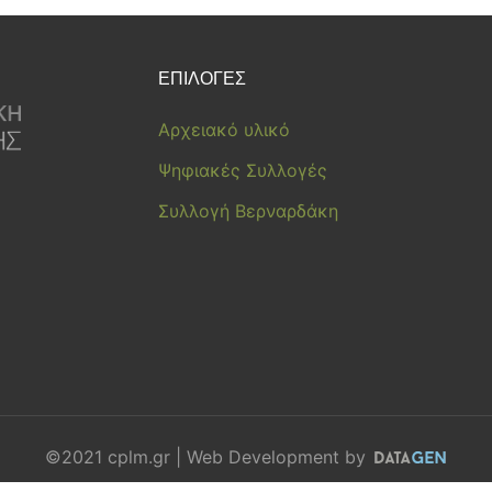
ΕΠΙΛΟΓΕΣ
Αρχειακό υλικό
Ψηφιακές Συλλογές
Συλλογή Βερναρδάκη
©2021 cplm.gr | Web Development by