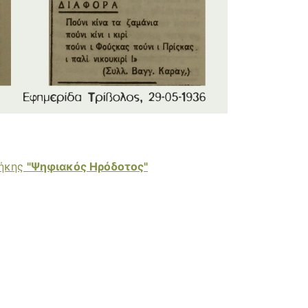
θήκης
"Ψηφιακός Ηρόδοτος"