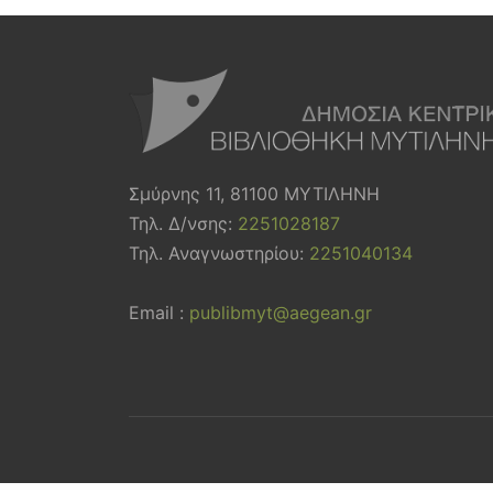
Σμύρνης 11, 81100 ΜΥΤΙΛΗΝΗ
Τηλ. Δ/νσης:
2251028187
Τηλ. Αναγνωστηρίου:
2251040134
Email :
publibmyt@aegean.gr