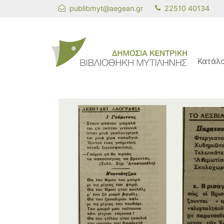
publibmyt@aegean.gr
22510 40134
Κατάλ