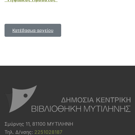
Κατέβασμα αρχείου
Σμύρνης 11, 81100 ΜΥΤΙΛΗΝΗ
Τηλ. Δ/νσης:
2251028187