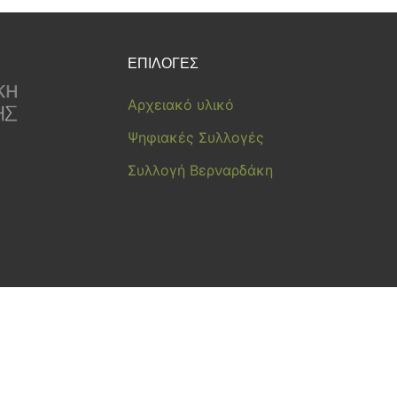
ΕΠΙΛΟΓΕΣ
Αρχειακό υλικό
Ψηφιακές Συλλογές
Συλλογή Βερναρδάκη
©2021 cplm.gr | Web Development by