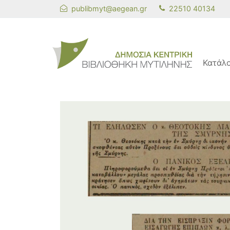
publibmyt@aegean.gr
22510 40134
Κατάλ