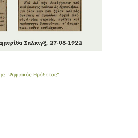
κης "Ψηφιακός Ηρόδοτος"