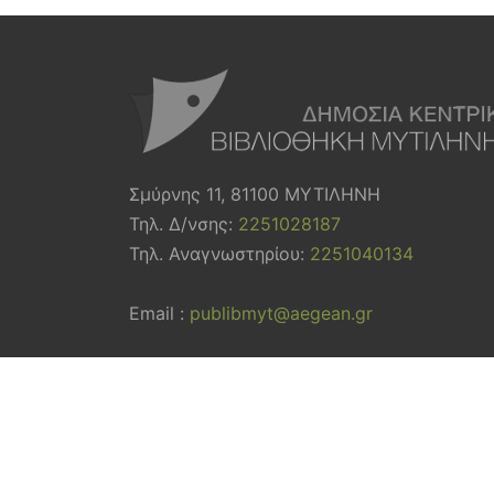
Σμύρνης 11, 81100 ΜΥΤΙΛΗΝΗ
Τηλ. Δ/νσης:
2251028187
Τηλ. Αναγνωστηρίου:
2251040134
Email :
publibmyt@aegean.gr