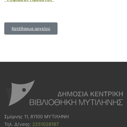
Κατέβασμα αρχείου
Σμύρνης 11, 81100 ΜΥΤΙΛΗΝΗ
Τηλ. Δ/νσης:
2251028187